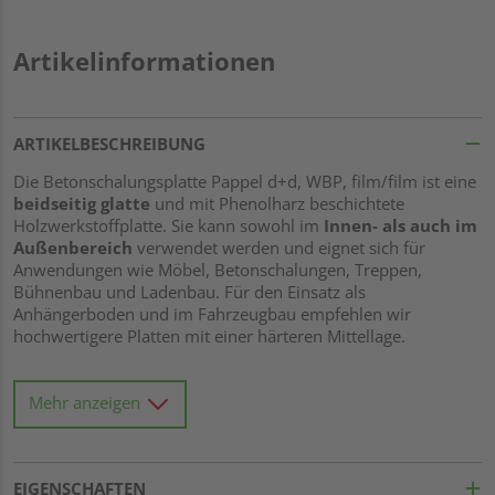
Artikelinformationen
ARTIKELBESCHREIBUNG
Die Betonschalungsplatte Pappel d+d, WBP, film/film ist eine
beidseitig glatte
und mit Phenolharz beschichtete
Holzwerkstoffplatte. Sie kann sowohl im
Innen- als auch im
Außenbereich
verwendet werden und eignet sich für
Anwendungen wie Möbel, Betonschalungen, Treppen,
Bühnenbau und Ladenbau. Für den Einsatz als
Anhängerboden und im Fahrzeugbau empfehlen wir
hochwertigere Platten mit einer härteren Mittellage.
Die Verleimung der Platte ist
WBP (wasserfest verleimt)
und die Holzart ist Pappel. Pappelholzwerkstoffplatten haben
Mehr anzeigen
eine geringere Dichte als andere Holzwerkstoffplatten und
sind daher leichter und einfacher zu handhaben. Zudem sind
sie günstiger als andere Holzarten.
Bitte beachten Sie:
Die
Weichholzmittellage quillt bei Kontakt mit Wasser schneller
EIGENSCHAFTEN