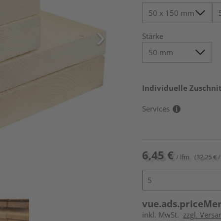
Stärke
Individuelle Zuschnit
Services
6,45 €
/ lfm
(32,25 € /
vue.ads.priceMe
inkl. MwSt.
zzgl. Vers