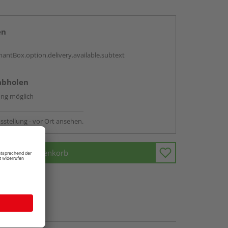
en
antBox.option.delivery.available.subtext
abholen
ng möglich
sstellung - vor Ort ansehen.
In den Warenkorb