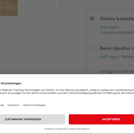
Online bestell
Auf Lager:
vue.ads.priceMerch
Beim Händler 
Auf Lager:
Abholu
Verfügbar in der Au