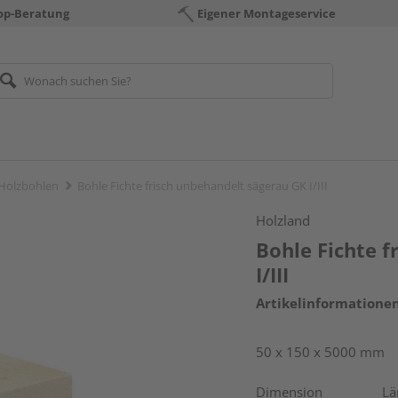
op-Beratung
Eigener Montageservice
 Holzbohlen
Bohle Fichte frisch unbehandelt sägerau GK I/III
Holzland
Bohle Fichte f
I/III
Artikelinformatione
50 x 150 x 5000 mm
Dimension
Lä