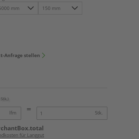
t-Anfrage stellen
 Stk.)
lfm
Stk.
rchantBox.total
andkosten für Langgut