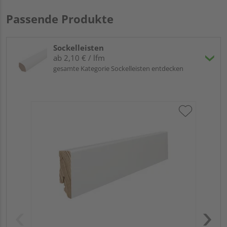
Passende Produkte
Sockelleisten
ab 2,10 € / lfm
gesamte Kategorie Sockelleisten entdecken
HA
wei