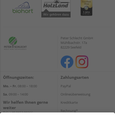
Peter Schlecht GmbH
Mühlbachstr. 17a
82229 Seefeld
Öffnungszeiten:
Zahlungsarten
Mo. – Fr.
08:00 – 18:00
PayPal
Sa.
09:00 – 14:00
Onlineüberweisung
Wir helfen Ihnen gerne
Kreditkarte
weiter
Rechnung*
Tel.:
+49 8152 99266