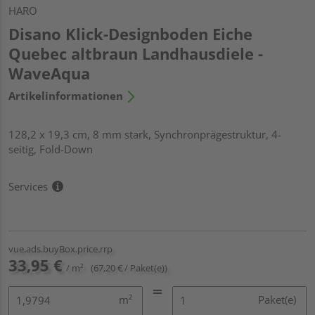
HARO
Disano Klick-Designboden Eiche
Quebec altbraun Landhausdiele -
WaveAqua
Artikelinformationen
128,2 x 19,3 cm, 8 mm stark, Synchronprägestruktur, 4-
seitig, Fold-Down
Services
vue.ads.buyBox.price.rrp
33,95 €
/ m²
(67,20 € / Paket(e))
m²
Paket(e)