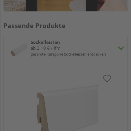
Passende Produkte
Sockelleisten
ab 2,10 € / lfm
gesamte Kategorie Sockelleisten entdecken
HA
wei