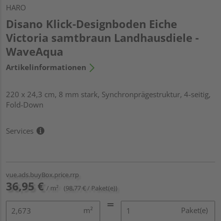
HARO
Disano Klick-Designboden Eiche
Victoria samtbraun Landhausdiele -
WaveAqua
Artikelinformationen
220 x 24,3 cm, 8 mm stark, Synchronprägestruktur, 4-seitig,
Fold-Down
Services
vue.ads.buyBox.price.rrp
36,95 €
/ m²
(98,77 € / Paket(e))
m²
Paket(e)