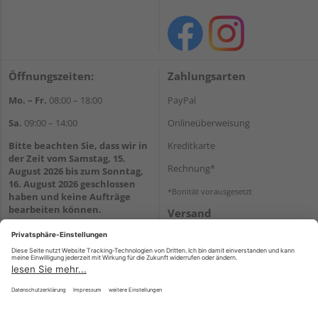
Öffnungszeiten:
Zahlungsarten
Mo. – Fr.
08:00 – 18:00
PayPal
Sa.
09:00 – 14:00
Onlineüberweisung
Bitte beachten Sie, dass wir in
Kreditkarte
der Zeit vom Samstag, 15.
Rechnung*
August 2026 bis zum Sonntag,
16. August 2026 geschlossen
*Bonität vorausgesetzt
haben und keine Aufträge
bearbeiten können.
Versand
Versandkosten
Wir helfen Ihnen gerne
weiter
Tel.:
+49 8152 99266
E-Mail:
shop@schlecht.de