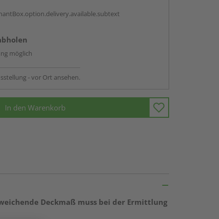
antBox.option.delivery.available.subtext
abholen
ng möglich
sstellung - vor Ort ansehen.
In den Warenkorb
 abweichende Deckmaß muss bei der Ermittlung