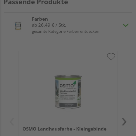
Passende Produkte
Farben
ab 26,49 € / Stk.
gesamte Kategorie Farben entdecken
OS
Meh
OSMO Landhausfarbe - Kleingebinde