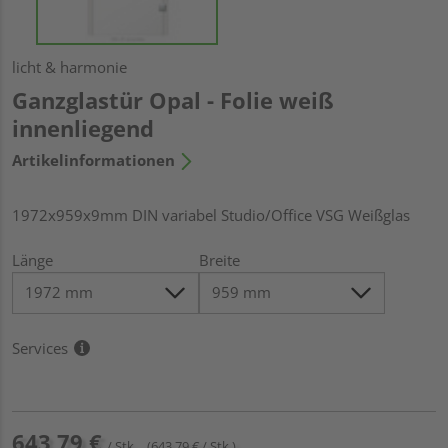
licht & harmonie
Ganzglastür Opal - Folie weiß
innenliegend
Artikelinformationen
1972x959x9mm DIN variabel Studio/Office VSG Weißglas
Länge
Breite
Services
643,79 €
/ Stk.
(643,79 € / Stk.)