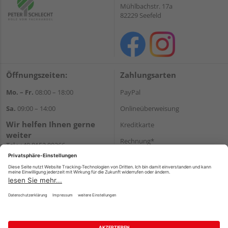
Mühlbachstr. 17a
82229 Seefeld
Öffnungszeiten:
Zahlungsarten
Mo. – Fr.
08:00 – 18:00
PayPal
Sa.
09:00 – 14:00
Onlineüberweisung
Wir helfen Ihnen gerne
Kreditkarte
weiter
Rechnung*
Tel.:
+49 8152 99266
E-Mail:
shop@schlecht.de
*Bonität vorausgesetzt
Versand
Versandkosten
Impressum
AGB
Widerruf
Datenschutz