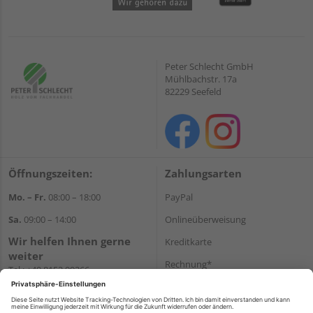
Peter Schlecht GmbH
Mühlbachstr. 17a
82229 Seefeld
Öffnungszeiten:
Zahlungsarten
Mo. – Fr.
08:00 – 18:00
PayPal
Sa.
09:00 – 14:00
Onlineüberweisung
Wir helfen Ihnen gerne
Kreditkarte
weiter
Rechnung*
Tel.:
+49 8152 99266
E-Mail:
shop@schlecht.de
*Bonität vorausgesetzt
Versand