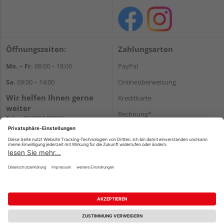
Öffnungszeiten:
Zahlungsarten
Mo. – Fr.
08:00 – 18:00
PayPal
Sa.
09:00 – 14:00
Onlineüberweisung
Wir helfen Ihnen gerne
Kreditkarte
weiter
Rechnung*
Tel.:
+49 8152 99266
E-Mail:
shop@schlecht.de
*Bonität vorausgesetzt
Versand
Versandkosten
Impressum
AGB
Widerruf
Datenschutz
Reservierungsbedingungen
Vertrag widerrufen