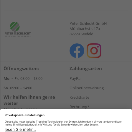
Peter Schlecht GmbH
Mühlbachstr. 17a
82229 Seefeld
Öffnungszeiten:
Zahlungsarten
Mo. – Fr.
08:00 – 18:00
PayPal
Sa.
09:00 – 14:00
Onlineüberweisung
Wir helfen Ihnen gerne
Kreditkarte
weiter
Rechnung*
Tel.:
+49 8152 99266
E-Mail:
shop@schlecht.de
*Bonität vorausgesetzt
Versand
Versandkosten