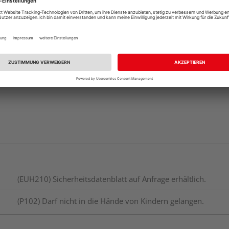
Beim Händler 
Auf Vorbestellun
vue.ads.priceMerch
(EUH210) Sicherheitsdatenblatt auf Anfrage erhältlich.
(P102) Darf nicht in die Hände von Kindern gelangen.