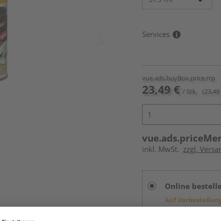
Services
vue.ads.buyBox.price.rrp
23,49 €
/ Stk.
(23,49 
vue.ads.priceMe
inkl. MwSt.
zzgl. Versa
Online bestell
Auf Vorbestellun
vue.ads.priceMerch