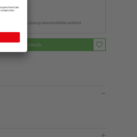
abholen
g:
antBox.option.pickup.laterAvailable.subtext
In den Warenkorb