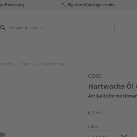
op-Beratung
Eigener Montageservice
twachs-Öl Original 3062 Farblos matt
OSMO
Hartwachs-Öl 
Artikelinformatione
0,375 l
Inhalt