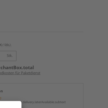
€ / Stk.)
Stk.
rchantBox.total
ndkosten für Paketdienst
en
g:
antBox.option.delivery.laterAvailable.subtext