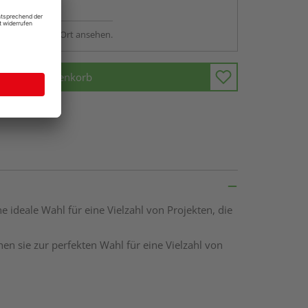
ng möglich
sstellung - vor Ort ansehen.
In den Warenkorb
ne ideale Wahl für eine Vielzahl von Projekten, die
n sie zur perfekten Wahl für eine Vielzahl von
ximale Flexibilität bei der Gestaltung und
neiden, die Sie benötigen, ohne durch vorgegebene