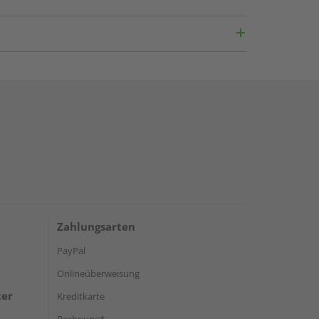
handlung oder Finish bearbeitet zu werden, das Sie
ahl für Projekte macht, die eine hohe Belastbarkeit
 ist.
Material können Sie Ihre kreativen Vorstellungen
Zahlungsarten
PayPal
Onlineüberweisung
ter
Kreditkarte
Rechnung*