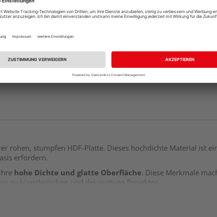
Auf Lager:
Abholu
Verfügbar in der Au
erer rohen, stumpfen HDF-Platte. Dieses hochdichte Material ist ei
asis erfordern.
 ihre
hohe Dichte und glatte Oberfläche
. Diese Merkmale mache
n zu künstlerischen und dekorativen Projekten.
e
stumpfe Verbindung
. Ohne Nut und Feder, bietet sie Ihnen ma
icht es Ihnen, die Platte auf die genaue Größe und Form zuzusch