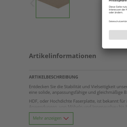
Artikelinformationen
ARTIKELBESCHREIBUNG
Entdecken Sie die Stabilität und Vielseitigkeit uns
eine solide, anpassungsfähige und gleichmäßige B
HDF, oder Hochdichte Faserplatte, ist bekannt für
Anwendungen, von Möbeln und Innenausbau bis hi
Ein besonderes Merkmal dieser HDF-Platte ist ihr
Mehr anzeigen
Anpassung an Ihr spezifisches Projekt. Sie ermögl
Verbindungssysteme eingeschränkt zu werden.