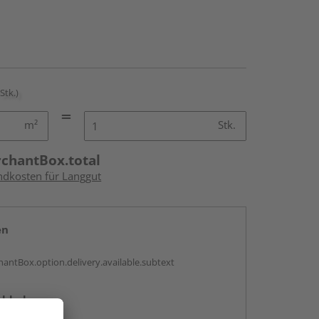
 Stk.)
m²
Stk.
rchantBox.total
andkosten für Langgut
en
antBox.option.delivery.available.subtext
abholen