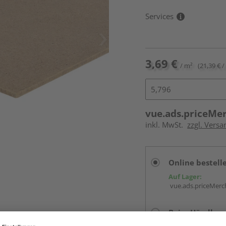
Services
3,69 €
/ m²
(21,39 € /
vue.ads.priceMe
inkl. MwSt.
zzgl. Vers
Online bestell
Auf Lager:
vue.ads.priceMerch
Beim Händler 