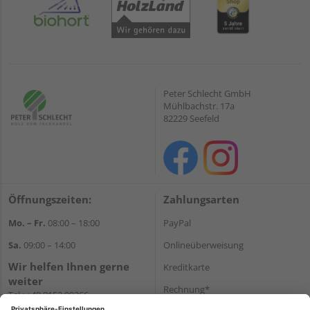
Peter Schlecht GmbH
Mühlbachstr. 17a
82229 Seefeld
Öffnungszeiten:
Zahlungsarten
Mo. – Fr.
08:00 – 18:00
PayPal
Sa.
09:00 – 14:00
Onlineüberweisung
Wir helfen Ihnen gerne
Kreditkarte
weiter
Rechnung*
Tel.:
+49 8152 99266
E-Mail:
shop@schlecht.de