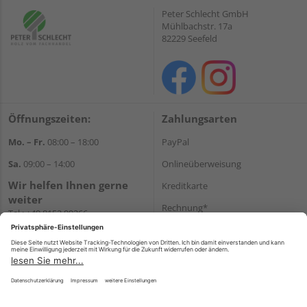
Peter Schlecht GmbH
Mühlbachstr. 17a
82229 Seefeld
Öffnungszeiten:
Zahlungsarten
Mo. – Fr.
08:00 – 18:00
PayPal
Sa.
09:00 – 14:00
Onlineüberweisung
Wir helfen Ihnen gerne
Kreditkarte
weiter
Rechnung*
Tel.:
+49 8152 99266
E-Mail:
shop@schlecht.de
*Bonität vorausgesetzt
Versand
Versandkosten