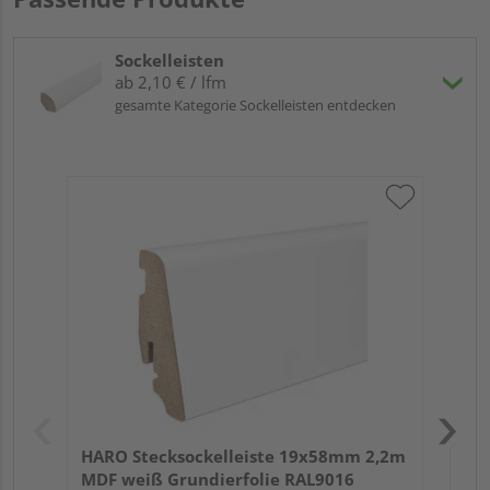
Sockelleisten
ab 2,10 € / lfm
gesamte Kategorie Sockelleisten entdecken
HA
wei
HARO Stecksockelleiste 19x58mm 2,2m
MDF weiß Grundierfolie RAL9016