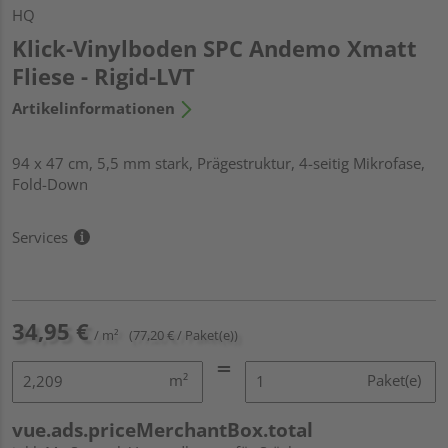
HQ
Klick-Vinylboden SPC Andemo Xmatt
Fliese - Rigid-LVT
Artikelinformationen
94 x 47 cm, 5,5 mm stark, Prägestruktur, 4-seitig Mikrofase,
Fold-Down
Services
34,95 €
/ m²
(77,20 € / Paket(e))
m²
Paket(e)
vue.ads.priceMerchantBox.total