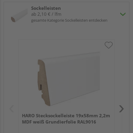
Sockelleisten
ab 2,10 € / lfm
gesamte Kategorie Sockelleisten entdecken
HA
wei
HARO Stecksockelleiste 19x58mm 2,2m
MDF weiß Grundierfolie RAL9016