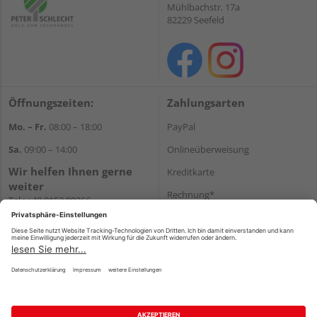
Mühlbachstr. 17a
82229 Seefeld
Öffnungszeiten:
Zahlungsarten
Mo. – Fr.
08:00 – 18:00
PayPal
Sa.
09:00 – 14:00
Onlineüberweisung
Wir helfen Ihnen gerne
Kreditkarte
weiter
Rechnung*
Tel.:
+49 8152 99266
E-Mail:
shop@schlecht.de
*Bonität vorausgesetzt
Versand
Versandkosten
Impressum
AGB
Widerruf
Datenschutz