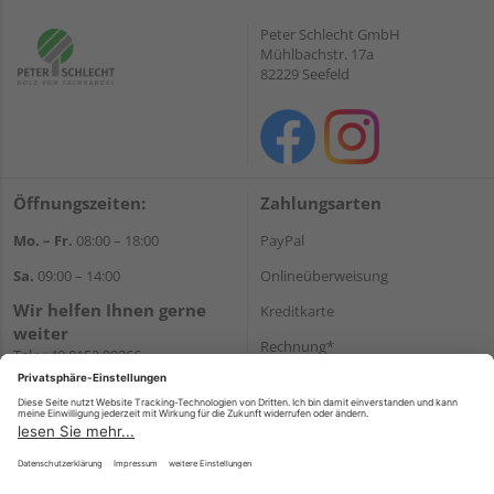
Peter Schlecht GmbH
Mühlbachstr. 17a
82229 Seefeld
Öffnungszeiten:
Zahlungsarten
Mo. – Fr.
08:00 – 18:00
PayPal
Sa.
09:00 – 14:00
Onlineüberweisung
Wir helfen Ihnen gerne
Kreditkarte
weiter
Rechnung*
Tel.:
+49 8152 99266
E-Mail:
shop@schlecht.de
*Bonität vorausgesetzt
Versand
Versandkosten