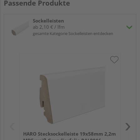
Passende Produkte
Sockelleisten
ab 2,10 € / lfm
gesamte Kategorie Sockelleisten entdecken
HA
wei
HARO Stecksockelleiste 19x58mm 2,2m