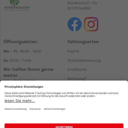
Mühlbachstr. 17a
82229 Seefeld
Öffnungszeiten:
Zahlungsarten
Mo. – Fr.
08:00 – 18:00
PayPal
Sa.
09:00 – 14:00
Onlineüberweisung
Wir helfen Ihnen gerne
Kreditkarte
weiter
Rechnung*
Tel.:
+49 8152 99266
E-Mail:
shop@schlecht.de
*Bonität vorausgesetzt
Versand
Versandkosten
Impressum
AGB
Widerruf
Datenschutz