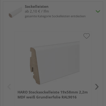
Sockelleisten
ab 2,10 € / lfm
gesamte Kategorie Sockelleisten entdecken
HA
wei
HARO Stecksockelleiste 19x58mm 2,2m
MDF weiß Grundierfolie RAL9016