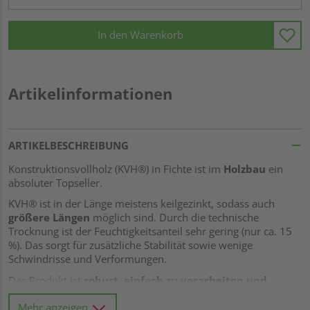
In den Warenkorb
Artikelinformationen
ARTIKELBESCHREIBUNG
Konstruktionsvollholz (KVH®) in Fichte ist im
Holzbau
ein
absoluter Topseller.
KVH® ist in der Länge meistens keilgezinkt, sodass auch
größere Längen
möglich sind. Durch die technische
Trocknung ist der Feuchtigkeitsanteil sehr gering (nur ca. 15
%). Das sorgt für zusätzliche Stabilität sowie wenige
Schwindrisse und Verformungen.
Das Produkt ist
robust, einfach zu verarbeiten und
langlebig
. Es eignet sich beispielsweise hervorragend beim
Mehr anzeigen
Bau des
Dachstuhls, für Carports,