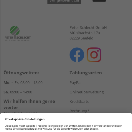
Peter Schlecht GmbH
Mühlbachstr. 17a
82229 Seefeld
Öffnungszeiten:
Zahlungsarten
Mo. – Fr.
08:00 – 18:00
PayPal
Sa.
09:00 – 14:00
Onlineüberweisung
Wir helfen Ihnen gerne
Kreditkarte
weiter
Rechnung*
Tel.:
+49 8152 99266
E-Mail:
shop@schlecht.de
*Bonität vorausgesetzt
Versand