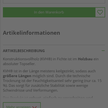
In den Warenkorb
Artikelinformationen
ARTIKELBESCHREIBUNG
Konstruktionsvollholz (KVH®) in Fichte ist im
Holzbau
ein
absoluter Topseller.
KVH® ist in der Länge meistens keilgezinkt, sodass auch
größere Längen
möglich sind. Durch die technische
Trocknung ist der Feuchtigkeitsanteil sehr gering (nur ca. 15
%). Das sorgt für zusätzliche Stabilität sowie wenige
Schwindrisse und Verformungen.
Das Produkt ist
robust, einfach zu verarbeiten und
langlebig
. Es eignet sich beispielsweise hervorragend beim
Mehr anzeigen
Bau des
Dachstuhls, für Carports,