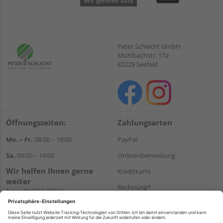
Peter Schlecht GmbH
Mühlbachstr. 17a
82229 Seefeld
Öffnungszeiten:
Zahlungsarten
Mo. – Fr.
08:00 – 18:00
PayPal
Sa.
09:00 – 14:00
Onlineüberweisung
Wir helfen Ihnen gerne
Kreditkarte
weiter
Rechnung*
Tel.:
+49 8152 99266
E-Mail:
shop@schlecht.de
*Bonität vorausgesetzt
Versand