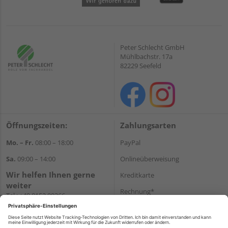
Peter Schlecht GmbH
Mühlbachstr. 17a
82229 Seefeld
Öffnungszeiten:
Zahlungsarten
Mo. – Fr.
08:00 – 18:00
PayPal
Sa.
09:00 – 14:00
Onlineüberweisung
Wir helfen Ihnen gerne
Kreditkarte
weiter
Rechnung*
Tel.:
+49 8152 99266
E-Mail:
shop@schlecht.de
*Bonität vorausgesetzt
Versand