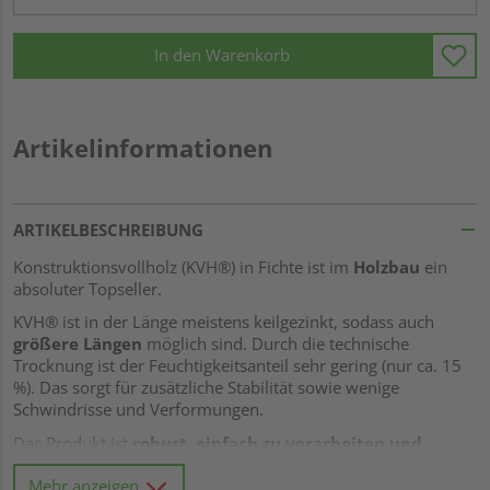
In den Warenkorb
Artikelinformationen
ARTIKELBESCHREIBUNG
Konstruktionsvollholz (KVH®) in Fichte ist im
Holzbau
ein
absoluter Topseller.
KVH® ist in der Länge meistens keilgezinkt, sodass auch
größere Längen
möglich sind. Durch die technische
Trocknung ist der Feuchtigkeitsanteil sehr gering (nur ca. 15
%). Das sorgt für zusätzliche Stabilität sowie wenige
Schwindrisse und Verformungen.
Das Produkt ist
robust, einfach zu verarbeiten und
langlebig
. Es eignet sich beispielsweise hervorragend beim
Mehr anzeigen
Bau des
Dachstuhls, für Carports,