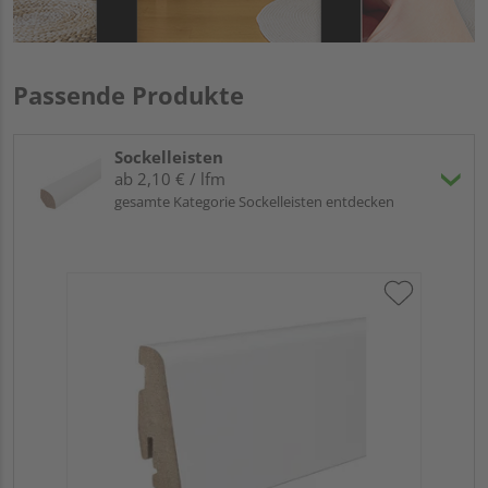
Passende Produkte
Sockelleisten
ab 2,10 € / lfm
gesamte Kategorie Sockelleisten entdecken
HA
PS