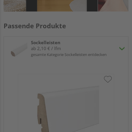
Passende Produkte
Sockelleisten
ab 2,10 € / lfm
gesamte Kategorie Sockelleisten entdecken
HA
PS