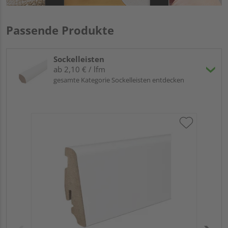
Passende Produkte
Sockelleisten
ab 2,10 € / lfm
gesamte Kategorie Sockelleisten entdecken
HA
PS