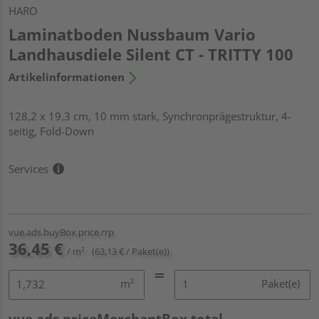
HARO
Laminatboden Nussbaum Vario
Landhausdiele Silent CT - TRITTY 100
Artikelinformationen
128,2 x 19,3 cm, 10 mm stark, Synchronprägestruktur, 4-
seitig, Fold-Down
Services
vue.ads.buyBox.price.rrp
36,45 €
/ m²
(63,13 € / Paket(e))
m²
Paket(e)
vue.ads.priceMerchantBox.total