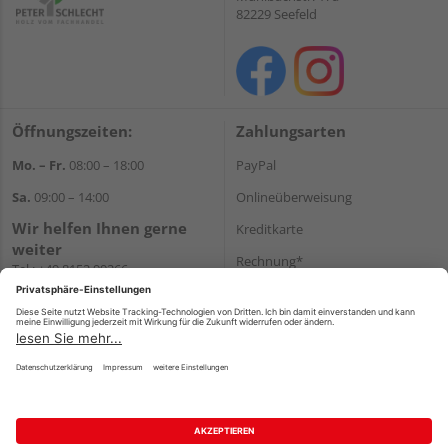
82229 Seefeld
Öffnungszeiten:
Zahlungsarten
Mo. – Fr.
08:00 – 18:00
PayPal
Sa.
09:00 – 14:00
Onlineüberweisung
Wir helfen Ihnen gerne
Kreditkarte
weiter
Rechnung*
Tel.:
+49 8152 99266
E-Mail:
shop@schlecht.de
*Bonität vorausgesetzt
Versand
Versandkosten
Impressum
AGB
Widerruf
Datenschutz