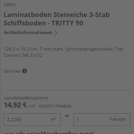
HARO
Laminatboden Steineiche 3-Stab
Schiffsboden - TRITTY 90
Artikelinformationen
128,2 x 19,3 cm, 7 mm stark, Synchronprägestruktur, Top
Connect, NK 23/32
Services
vue.ads.buyBox.price.rrp
14,92 €
/ m²
(33,22 € / Paket(e))
m²
Paket(e)
vue.ads.priceMerchantBox.total