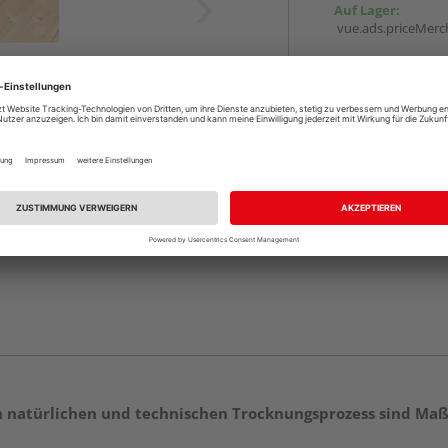
Auf Lager:
vue.ads.priceMerch
Beim Händler 
Auf Lager:
Abholu
Verfügbar in der Au
en natürlichen und technischen Trocknungsprozess sind Ma