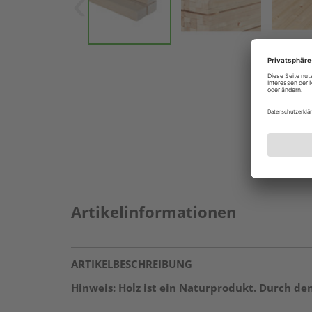
Artikelinformationen
ARTIKELBESCHREIBUNG
Hinweis: Holz ist ein Naturprodukt. Durch d