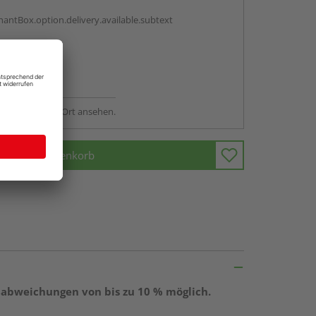
antBox.option.delivery.available.subtext
abholen
ng möglich
sstellung - vor Ort ansehen.
In den Warenkorb
ßabweichungen von bis zu 10 % möglich.