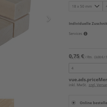
Individuelle Zuschnit
Services
0,75 €
/ lfm
(3,00 € / 
vue.ads.priceMe
inkl. MwSt.
zzgl. Vers
Online bestell