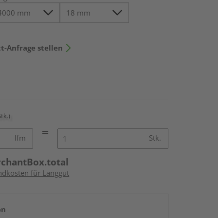
t-Anfrage stellen
Stk.)
lfm
Stk.
rchantBox.total
andkosten für Langgut
en