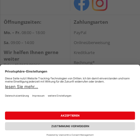
Öffnungszeiten:
Zahlungsarten
Mo. – Fr.
08:00 – 18:00
PayPal
Sa.
09:00 – 14:00
Onlineüberweisung
Wir helfen Ihnen gerne
Kreditkarte
weiter
Rechnung*
Tel.:
+49 8152 99266
E-Mail:
shop@schlecht.de
*Bonität vorausgesetzt
Versand
Versandkosten
Impressum
AGB
Widerruf
Datenschutz
Reservierungsbedingungen
Vertrag widerrufen
©
HolzLand GmbH