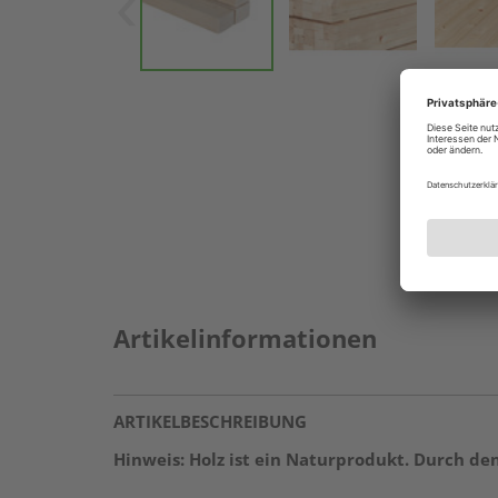
Artikelinformationen
ARTIKELBESCHREIBUNG
Hinweis: Holz ist ein Naturprodukt. Durch d