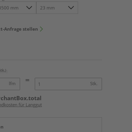
t-Anfrage stellen
Stk.)
lfm
Stk.
rchantBox.total
andkosten für Langgut
en