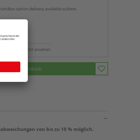
antBox.option.delivery.available.subtext
abholen
ng möglich
sstellung - vor Ort ansehen.
In den Warenkorb
ßabweichungen von bis zu 10 % möglich.