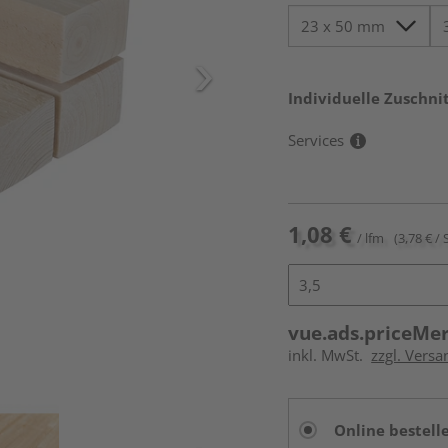
Individuelle Zuschnit
Services
1,08 €
/ lfm
(3,78 € / 
vue.ads.priceMe
inkl. MwSt.
zzgl. Vers
Online bestell