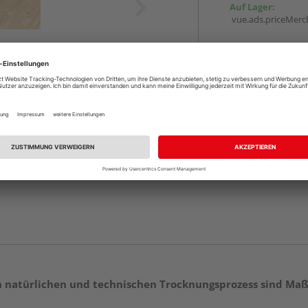
Auf Lager:
vue.ads.priceMerch
Beim Händler 
Auf Lager:
Abholu
Verfügbar in der Au
en natürlichen und technischen Trocknungsprozess sind Ma