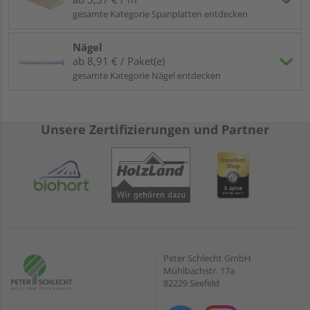
eignen sich besonders Latten der
Sortierklasse S10
gesamte Kategorie Spanplatten entdecken
oder höher.
Sie überlegen, welche Dachlatten zum Decke
Nägel
abhängen benutzt werden können?
ab 8,91 € / Paket(e)
gesamte Kategorie Nägel entdecken
Hier sind Sie ebenfalls mit der beschriebenen
Holzware optimal beraten!
Unsere Zertifizierungen und Partner
Befestigung
: Werden Dachlatten geschraubt oder genagelt?
Welche Dachlatten Nagellänge wird üblicherweise benötigt?
Zunächst einmal: Zu welchem Zubehör Sie greifen, liegt
letztlich bei Ihnen.
Nägel
lassen sich schneller einbringen,
während das
Schrauben
mehr Zeit beansprucht und ggf.
Vorbohrungen notwendig macht. Die
Länge der Nägel
richtet sich nach der Stärke des Materials und sollte etwa
Peter Schlecht GmbH
Mühlbachstr. 17a
dreimal so lang sein wie die Materialdicke.
82229 Seefeld
Sie haben Fragen zu unseren Waren oder wünschen