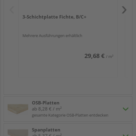
3-Schichtplatte Fichte, B/C+
Merkmale:
Die Dachlatten Maße des vorliegenden Produkts
Mehrere Ausführungen erhältlich
wählen Sie selber aus, d. h. Sie haben die
Möglichkeit,
Länge, Breite und Stärke
entsprechend der Vorgaben auszusuchen.
29,68 €
/ m²
Übrigens erhalten Sie auch
individuelle
Zuschnitte
– fragen Sie einfach nach dem
Zuschnittservice
!
Das hier beschriebene Element aus Holz ist
unbehandelt sowie sägerau – also nicht gehobelt
oder geglättet.
OSB-Platten
Anwendungsbeispiele
:
ab 8,28 € / m²
gesamte Kategorie OSB-Platten entdecken
Insbesondere für die
Anlage eines Dachstuhls
und
das
Aufbringen von Dachziegeln
erfreuen sich
Spanplatten
Fichtenholzstreben großer Bekanntheit. Hierfür
ab 5,37 € / m²