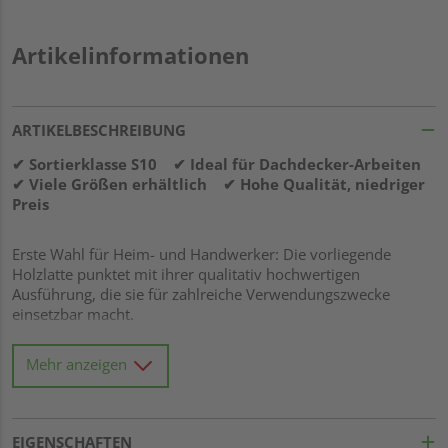
Artikelinformationen
ARTIKELBESCHREIBUNG
✔ Sortierklasse S10 ✔ Ideal für Dachdecker-Arbeiten
✔ Viele Größen erhältlich ✔ Hohe Qualität, niedriger
Preis
Erste Wahl für Heim- und Handwerker: Die vorliegende
Holzlatte punktet mit ihrer qualitativ hochwertigen
Ausführung, die sie für zahlreiche Verwendungszwecke
einsetzbar macht.
Mehr anzeigen
Material
:
Fichte gehört zu den
meistgebrauchten Holzarten
im Bauwesen
und ist die häufigste Baumart in
EIGENSCHAFTEN