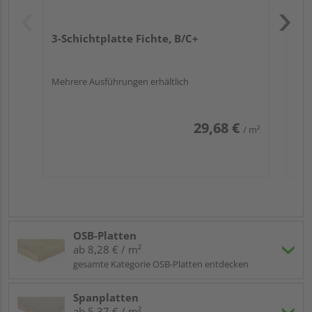
3-Schichtplatte Fichte, B/C+
Merkmale:
Die Dachlatten Maße des vorliegenden Produkts
Mehrere Ausführungen erhältlich
wählen Sie selber aus, d. h. Sie haben die
Möglichkeit,
Länge, Breite und Stärke
entsprechend der Vorgaben auszusuchen.
29,68 €
/ m²
Übrigens erhalten Sie auch
individuelle
Zuschnitte
– fragen Sie einfach nach dem
Zuschnittservice
!
Das hier beschriebene Element aus Holz ist
unbehandelt sowie sägerau – also nicht gehobelt
oder geglättet.
OSB-Platten
Anwendungsbeispiele
:
ab 8,28 € / m²
gesamte Kategorie OSB-Platten entdecken
Insbesondere für die
Anlage eines Dachstuhls
und
das
Aufbringen von Dachziegeln
erfreuen sich
Spanplatten
Fichtenholzstreben großer Bekanntheit. Hierfür
ab 5,37 € / m²