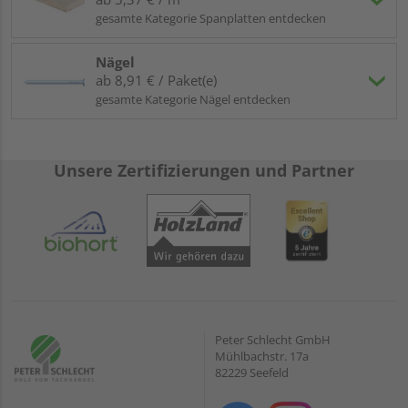
eignen sich besonders Latten der
Sortierklasse S10
gesamte Kategorie Spanplatten entdecken
oder höher.
Sie überlegen, welche Dachlatten zum Decke
Nägel
abhängen benutzt werden können?
ab 8,91 € / Paket(e)
gesamte Kategorie Nägel entdecken
Hier sind Sie ebenfalls mit der beschriebenen
Holzware optimal beraten!
Unsere Zertifizierungen und Partner
Befestigung
: Werden Dachlatten geschraubt oder genagelt?
Welche Dachlatten Nagellänge wird üblicherweise benötigt?
Zunächst einmal: Zu welchem Zubehör Sie greifen, liegt
letztlich bei Ihnen.
Nägel
lassen sich schneller einbringen,
während das
Schrauben
mehr Zeit beansprucht und ggf.
Vorbohrungen notwendig macht. Die
Länge der Nägel
richtet sich nach der Stärke des Materials und sollte etwa
Peter Schlecht GmbH
Mühlbachstr. 17a
dreimal so lang sein wie die Materialdicke.
82229 Seefeld
Sie haben Fragen zu unseren Waren oder wünschen