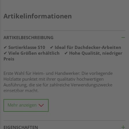
Artikelinformationen
ARTIKELBESCHREIBUNG
✔ Sortierklasse S10 ✔ Ideal für Dachdecker-Arbeiten
✔ Viele Größen erhältlich ✔ Hohe Qualität, niedriger
Preis
Erste Wahl für Heim- und Handwerker: Die vorliegende
Holzlatte punktet mit ihrer qualitativ hochwertigen
Ausführung, die sie für zahlreiche Verwendungszwecke
einsetzbar macht.
Mehr anzeigen
Material
:
Fichte gehört zu den
meistgebrauchten Holzarten
im Bauwesen
und ist die häufigste Baumart in
EIGENSCHAFTEN