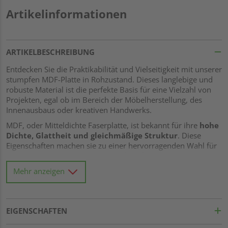
Artikelinformationen
ARTIKELBESCHREIBUNG
Entdecken Sie die Praktikabilität und Vielseitigkeit mit unserer
stumpfen MDF-Platte in Rohzustand. Dieses langlebige und
robuste Material ist die perfekte Basis für eine Vielzahl von
Projekten, egal ob im Bereich der Möbelherstellung, des
Innenausbaus oder kreativen Handwerks.
MDF, oder Mitteldichte Faserplatte, ist bekannt für ihre
hohe
Dichte, Glattheit und gleichmäßige Struktur
. Diese
Eigenschaften machen sie zu einer hervorragenden Wahl für
diejenigen, die Präzision und gleichmäßige Qualität in ihren
Projekten suchen. Sie bietet eine hervorragende Basis für
Mehr anzeigen
viele Arten von Oberflächenbehandlungen, einschließlich
Lackieren, Beizen oder Furnieren.
Ein besonderes Merkmal dieser MDF-Platte ist ihre
stumpfe
EIGENSCHAFTEN
Verbindung
. Dies bedeutet, dass sie ohne Nut und Feder
geliefert wird, wodurch Sie die volle Flexibilität bei der