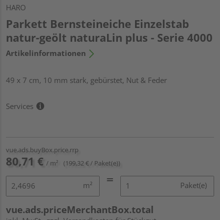
HARO
Parkett Bernsteineiche Einzelstab
natur-geölt naturaLin plus - Serie 4000
Artikelinformationen
49 x 7 cm, 10 mm stark, gebürstet, Nut & Feder
Services
vue.ads.buyBox.price.rrp
80,71 €
/ m²
(199,32 € / Paket(e))
m²
Paket(e)
vue.ads.priceMerchantBox.total