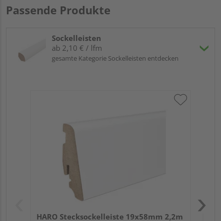
Passende Produkte
Sockelleisten
ab 2,10 € / lfm
gesamte Kategorie Sockelleisten entdecken
HA
wei
HARO Stecksockelleiste 19x58mm 2,2m