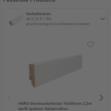
Sockelleisten
ab 2,10 € / lfm
gesamte Kategorie Sockelleisten entdecken
HA
2,4
HARO Stecksockelleiste 16x58mm 2,2m
weiß lackiert Holzstruktur