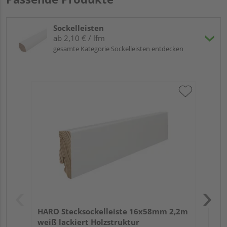
Sockelleisten
ab 2,10 € / lfm
gesamte Kategorie Sockelleisten entdecken
HA
2,4
HARO Stecksockelleiste 16x58mm 2,2m
weiß lackiert Holzstruktur