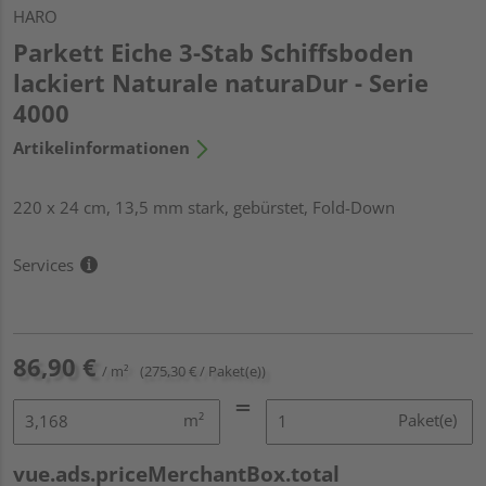
HARO
Parkett Eiche 3-Stab Schiffsboden
lackiert Naturale naturaDur - Serie
4000
Artikelinformationen
220 x 24 cm, 13,5 mm stark, gebürstet, Fold-Down
Services
86,90 €
/ m²
(275,30 € / Paket(e))
m²
Paket(e)
vue.ads.priceMerchantBox.total