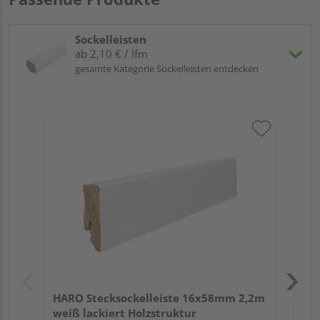
Sockelleisten
ab 2,10 € / lfm
gesamte Kategorie Sockelleisten entdecken
HA
2,4
HARO Stecksockelleiste 16x58mm 2,2m
weiß lackiert Holzstruktur