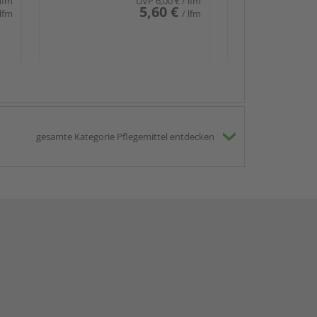
 lfm
UVP
6,00 €
/ lfm
5,60 €
 lfm
/ lfm
gesamte Kategorie Pflegemittel entdecken