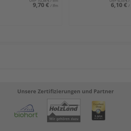
UVP
10,38 €
/ lfm
UVP
6,53 €
/
9,70 €
6,10 €
/ lfm
/
Unsere Zertifizierungen und Partner