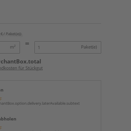
 € / Paket(e))
m²
Paket(e)
rchantBox.total
ndkosten für Stückgut
en
g:
antBox.option.delivery.laterAvailable.subtext
abholen
g: