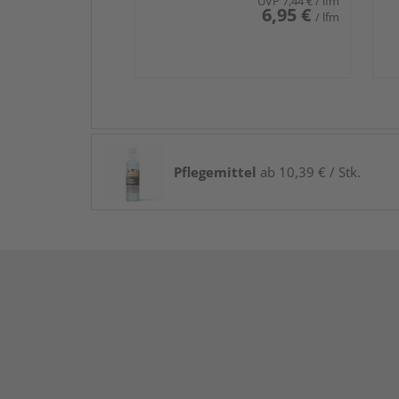
UVP
7,44 €
/ lfm
6,95 €
/ lfm
Pflegemittel
ab 10,39 € / Stk.