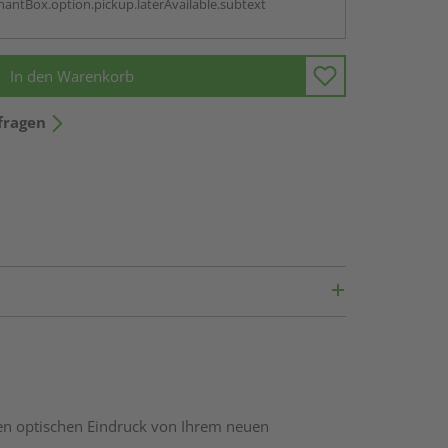
antBox.option.pickup.laterAvailable.subtext
In den Warenkorb
fragen
nen optischen Eindruck von Ihrem neuen