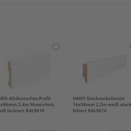
RO Altdeutsches Profil
HARO Stecksockelleiste
8x96mm 2,4m Massivholz
16x58mm 2,2m weiß star
iß lackiert RAL9010
foliert RAL9016