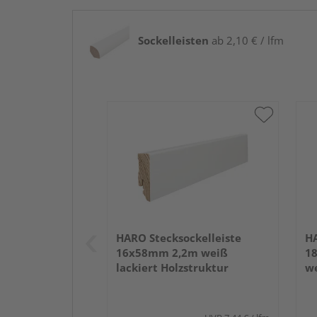
Sockelleisten
ab 2,10 € / lfm
HARO Stecksockelleiste
HA
16x58mm 2,2m weiß
1
lackiert Holzstruktur
we