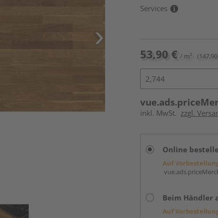
Services
53,90 €
/ m²
(147,90
vue.ads.priceMe
inkl. MwSt.
zzgl. Versa
Online bestell
Auf Vorbestellun
vue.ads.priceMerch
Beim Händler 
Auf Vorbestellun