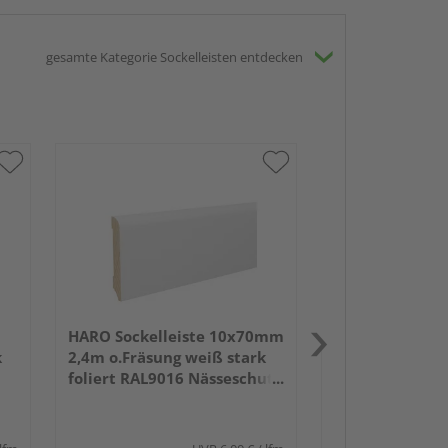
gesamte Kategorie Sockelleisten entdecken
HARO Altdeutsc
18x80mm 2,4m
weiß lackiert 
HARO Sockelleiste 10x70mm
k
2,4m o.Fräsung weiß stark
foliert RAL9016 Nässeschutz
PEFC 70%-zertifiziert