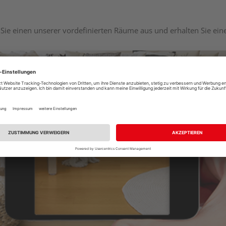
Sie einen unserer vordefinierten Räume aus und erhalten Sie ei
Raumplaner