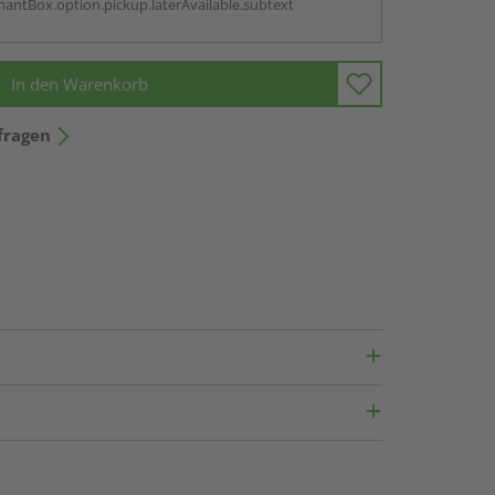
antBox.option.pickup.laterAvailable.subtext
In den Warenkorb
fragen