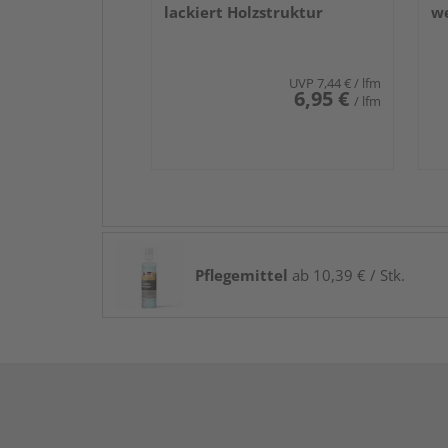
lackiert Holzstruktur
we
UVP
7,44 €
/ lfm
6,95 €
/ lfm
Pflegemittel
ab 10,39 € / Stk.