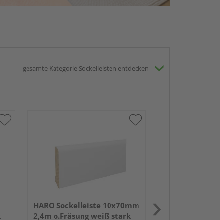
gesamte Kategorie Sockelleisten entdecken
HARO Altdeutsc
18x80mm 2,4m
weiß lackiert 
HARO Sockelleiste 10x70mm
k
2,4m o.Fräsung weiß stark