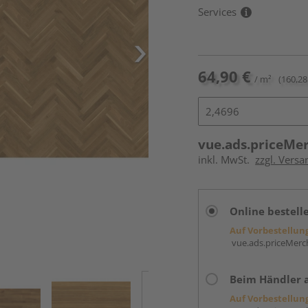
Services
64,90 €
/ m²
(160,28
vue.ads.priceMe
inkl. MwSt.
zzgl. Versa
Online bestell
Auf Vorbestellun
vue.ads.priceMerch
Beim Händler 
Auf Vorbestellun