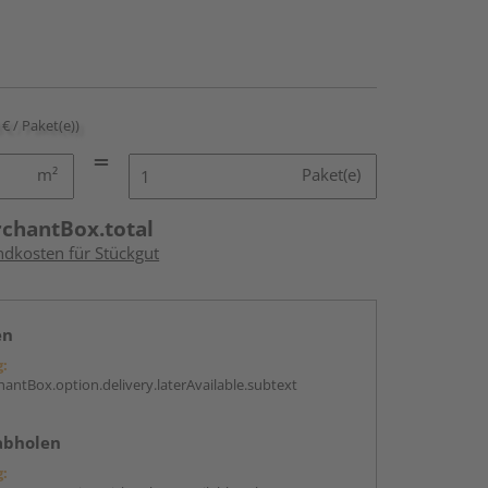
 € / Paket(e))
m²
Paket(e)
rchantBox.total
ndkosten für Stückgut
en
g:
antBox.option.delivery.laterAvailable.subtext
abholen
g: