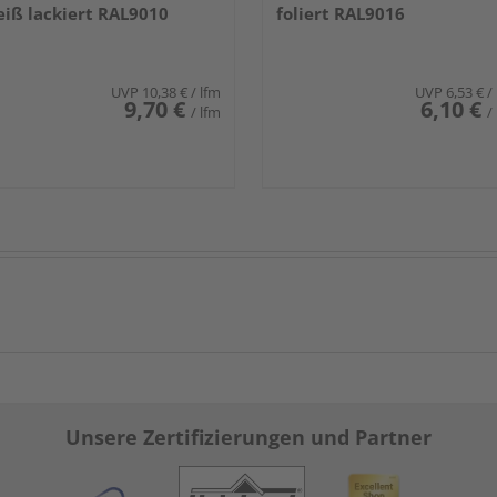
iß lackiert RAL9010
foliert RAL9016
UVP
10,38 €
/ lfm
UVP
6,53 €
/
9,70 €
6,10 €
/ lfm
/
Unsere Zertifizierungen und Partner