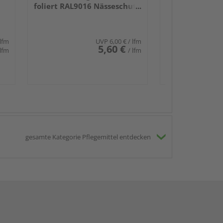
foliert RAL9016 Nässeschutz
PEFC 70%-zertifiziert
 lfm
UVP
6,00 €
/ lfm
5,60 €
 lfm
/ lfm
gesamte Kategorie Pflegemittel entdecken