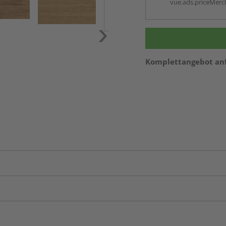
vue.ads.priceMerch
Komplettangebot an