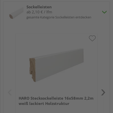
Sockelleisten
ab 2,10 € / lfm
gesamte Kategorie Sockelleisten entdecken
HA
2,4
HARO Stecksockelleiste 16x58mm 2,2m
weiß lackiert Holzstruktur