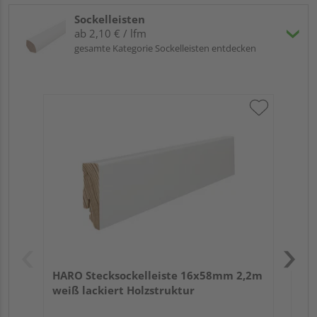
Sockelleisten
ab 2,10 € / lfm
gesamte Kategorie Sockelleisten entdecken
HA
2,4
HARO Stecksockelleiste 16x58mm 2,2m
weiß lackiert Holzstruktur