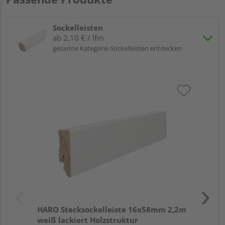
Sockelleisten
ab 2,10 € / lfm
gesamte Kategorie Sockelleisten entdecken
HA
2,4
HARO Stecksockelleiste 16x58mm 2,2m
weiß lackiert Holzstruktur