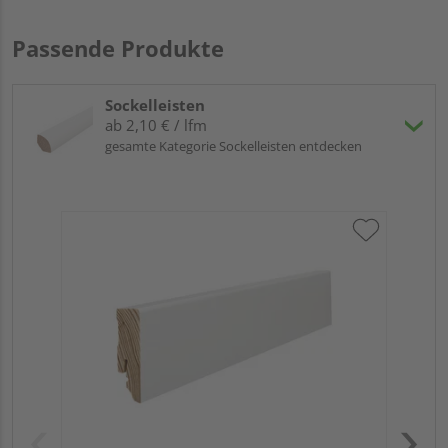
Passende Produkte
Sockelleisten
ab 2,10 € / lfm
gesamte Kategorie Sockelleisten entdecken
HA
2,4