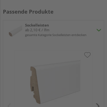
Passende Produkte
Sockelleisten
ab 2,10 € / lfm
gesamte Kategorie Sockelleisten entdecken
HA
wei