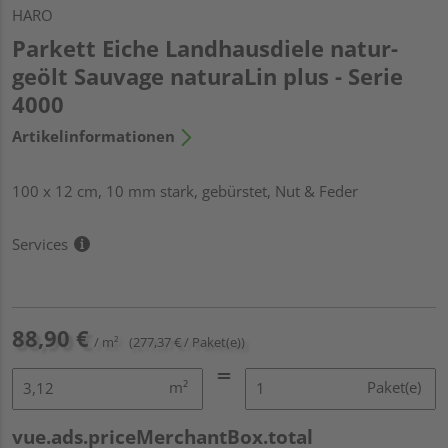
HARO
Parkett Eiche Landhausdiele natur-
geölt Sauvage naturaLin plus - Serie
4000
Artikelinformationen
100 x 12 cm, 10 mm stark, gebürstet, Nut & Feder
Services
88,90 €
/ m²
(277,37 € / Paket(e))
m²
Paket(e)
vue.ads.priceMerchantBox.total