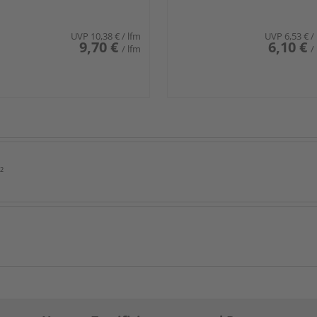
UVP
10,38 €
/ lfm
UVP
6,53 €
/
9,70 €
6,10 €
/ lfm
/
²