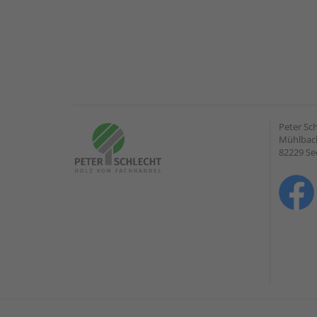
Peter Sc
Mühlbach
82229 Se