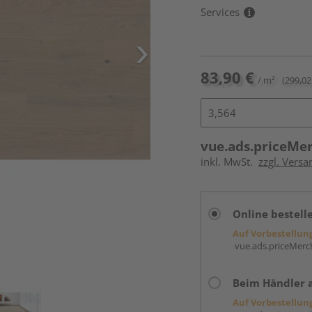
Services
83,90 €
/ m²
(299,02
vue.ads.priceMe
inkl. MwSt.
zzgl. Versa
Online bestell
Auf Vorbestellun
vue.ads.priceMerch
Beim Händler 
Auf Vorbestellun