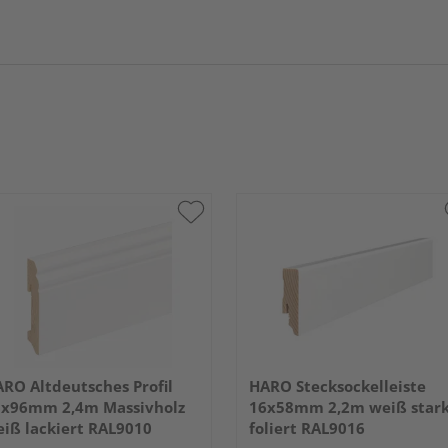
RO Altdeutsches Profil
HARO Stecksockelleiste
8x96mm 2,4m Massivholz
16x58mm 2,2m weiß star
iß lackiert RAL9010
foliert RAL9016