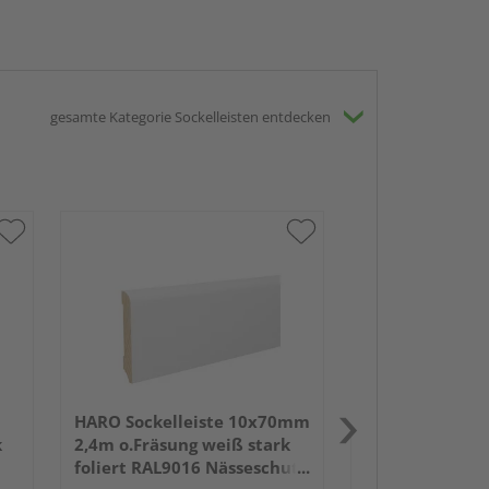
gesamte Kategorie Sockelleisten entdecken
HARO Altdeutsc
18x80mm 2,4m
weiß lackiert 
HARO Sockelleiste 10x70mm
k
2,4m o.Fräsung weiß stark
foliert RAL9016 Nässeschutz