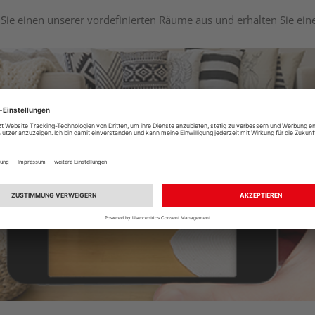
Sie einen unserer vordefinierten Räume aus und erhalten Sie ei
Raumplaner