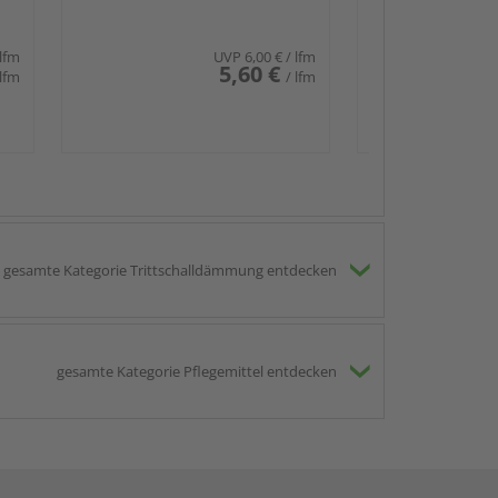
PEFC 70%-zertifiziert
 lfm
UVP
6,00 €
/ lfm
5,60 €
 lfm
/ lfm
gesamte Kategorie Trittschalldämmung entdecken
gesamte Kategorie Pflegemittel entdecken