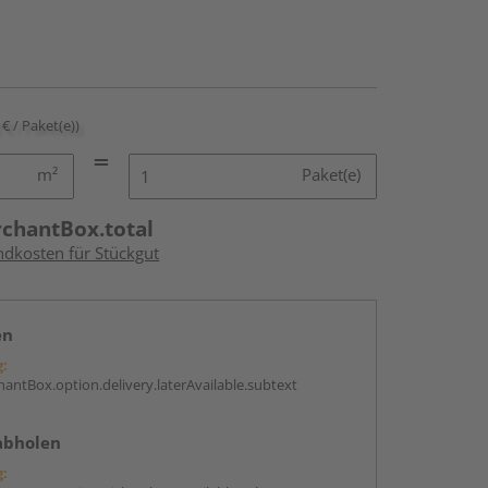
 € / Paket(e))
m²
Paket(e)
rchantBox.total
ndkosten für Stückgut
en
g:
antBox.option.delivery.laterAvailable.subtext
abholen
g: