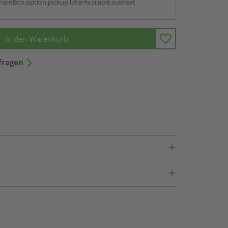
antBox.option.pickup.laterAvailable.subtext
In den Warenkorb
fragen