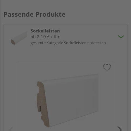
Passende Produkte
Sockelleisten
ab 2,10 € / lfm
gesamte Kategorie Sockelleisten entdecken
HA
wei