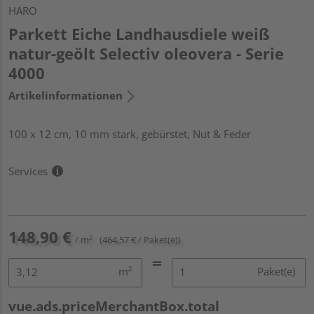
HARO
Parkett Eiche Landhausdiele weiß
natur-geölt Selectiv oleovera - Serie
4000
Artikelinformationen
100 x 12 cm, 10 mm stark, gebürstet, Nut & Feder
Services
148,90 €
/ m²
(464,57 € / Paket(e))
m²
Paket(e)
vue.ads.priceMerchantBox.total