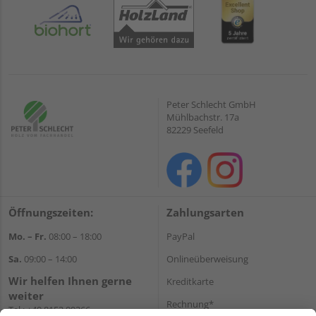
Peter Schlecht GmbH
Mühlbachstr. 17a
82229 Seefeld
Öffnungszeiten:
Zahlungsarten
Mo. – Fr.
08:00 – 18:00
PayPal
Sa.
09:00 – 14:00
Onlineüberweisung
Wir helfen Ihnen gerne
Kreditkarte
weiter
Rechnung*
Tel.:
+49 8152 99266