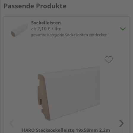
Passende Produkte
Sockelleisten
ab 2,10 € / lfm
gesamte Kategorie Sockelleisten entdecken
HA
wei
HARO Stecksockelleiste 19x58mm 2,2m