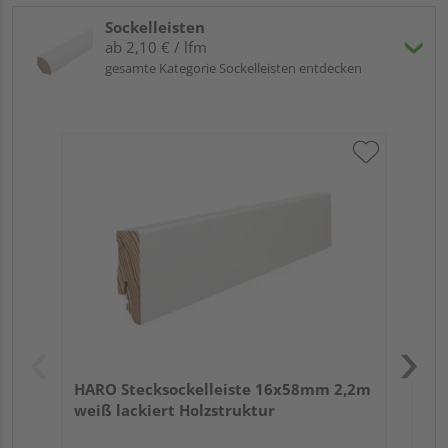
Sockelleisten
ab 2,10 € / lfm
gesamte Kategorie Sockelleisten entdecken
HA
2,4
HARO Stecksockelleiste 16x58mm 2,2m
weiß lackiert Holzstruktur