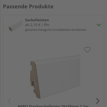
Passende Produkte
Sockelleisten
ab 2,10 € / lfm
gesamte Kategorie Sockelleisten entdecken
HA
wei
HARO Stecksockelleiste 19x58mm 2,2m