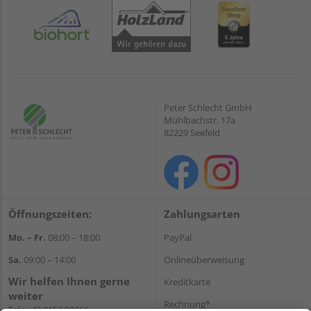
Peter Schlecht GmbH
Mühlbachstr. 17a
82229 Seefeld
Öffnungszeiten:
Zahlungsarten
Mo. – Fr.
08:00 – 18:00
PayPal
Sa.
09:00 – 14:00
Onlineüberweisung
Wir helfen Ihnen gerne
Kreditkarte
weiter
Rechnung*
Tel.:
+49 8152 99266