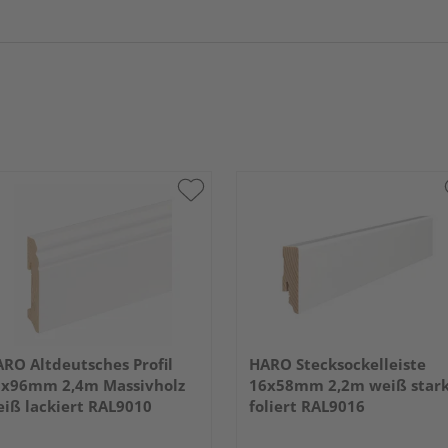
RO Altdeutsches Profil
HARO Stecksockelleiste
8x96mm 2,4m Massivholz
16x58mm 2,2m weiß star
iß lackiert RAL9010
foliert RAL9016