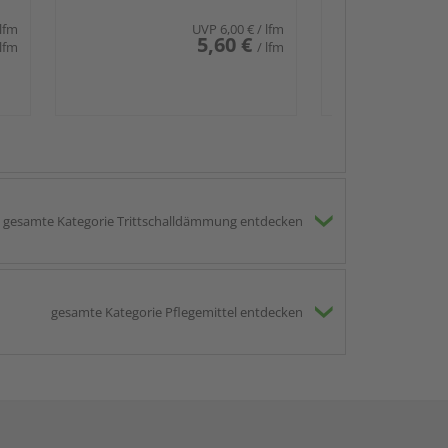
 lfm
UVP
6,00 €
/ lfm
5,60 €
 lfm
/ lfm
gesamte Kategorie Trittschalldämmung entdecken
gesamte Kategorie Pflegemittel entdecken