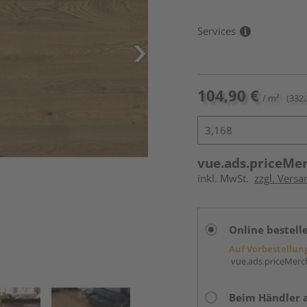
Services
104,90 €
/ m²
(332,
vue.ads.priceMe
inkl. MwSt.
zzgl. Versa
Online bestell
Auf Vorbestellun
vue.ads.priceMerch
Beim Händler 