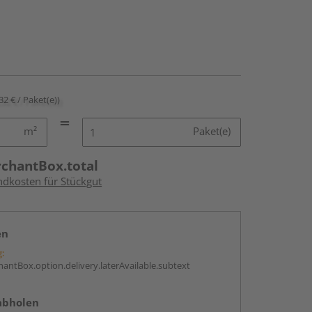
32 € / Paket(e))
m²
Paket(e)
rchantBox.total
ndkosten für Stückgut
en
g:
antBox.option.delivery.laterAvailable.subtext
abholen