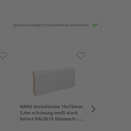
gesamte Kategorie Sockelleisten entdecken
HARO Altdeutsc
18x80mm 2,4m
weiß lackiert 
HARO Sockelleiste 10x70mm
k
2,4m o.Fräsung weiß stark
foliert RAL9016 Nässeschutz
PEFC 70%-zertifiziert