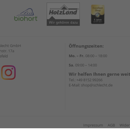
hlecht GmbH
Öffnungszeiten:
str. 17a
Mo. – Fr.
08:00 – 18:00
efeld
Sa.
09:00 – 14:00
Wir helfen Ihnen gerne wei
Tel.:
+49 8152 99266
E-Mail:
shop@schlecht.de
Impressum
AGB
Wider