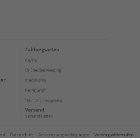
Zahlungsarten
PayPal
Onlineüberweisung
ter
Kreditkarte
Rechnung*
*Bonität vorausgesetzt
Versand
Versandkosten
ruf
Datenschutz
Reservierungsbedingungen
Vertrag widerrufen