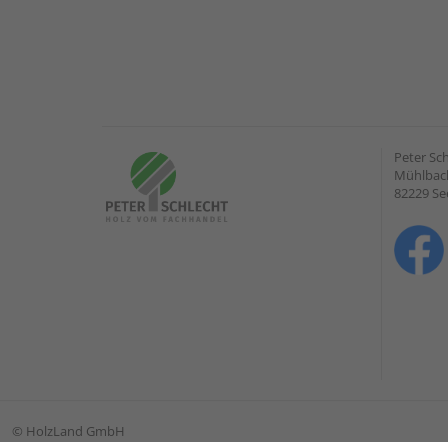
Peter Sc
Mühlbach
82229 Se
©
HolzLand GmbH