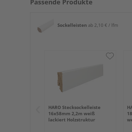
Passende Produkte
Sockelleisten
ab 2,10 € / lfm
HARO Stecksockelleiste
HA
16x58mm 2,2m weiß
1
lackiert Holzstruktur
we