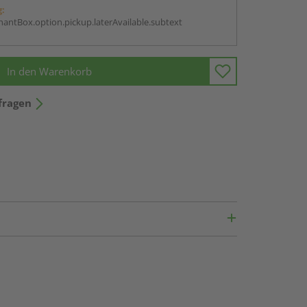
g:
antBox.option.pickup.laterAvailable.subtext
In den Warenkorb
fragen