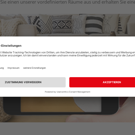
Sie einen unserer vordefinierten Räume aus und erhalten Sie ei
Raumplaner