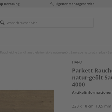
op-Beratung
Eigener Montageservice
 Raucheiche Landhausdiele invisible natur-geölt Sauvage naturaLin plus - Se
HARO
Parkett Rauche
natur-geölt Sa
4000
Artikelinformatione
220 x 18 cm, 13,5 mm s