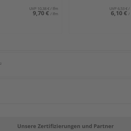
UVP
10,38 €
/ lfm
UVP
6,53 €
/
9,70 €
6,10 €
/ lfm
/
²
Unsere Zertifizierungen und Partner